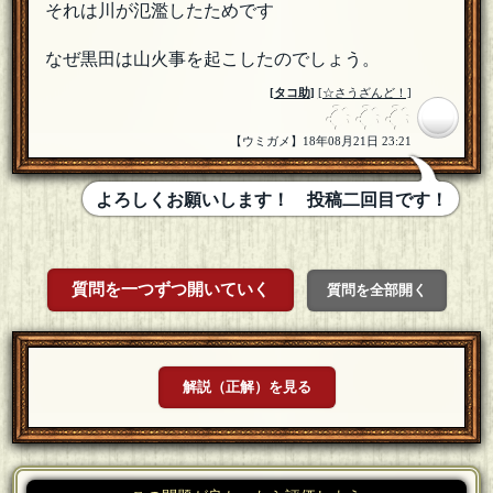
それは川が氾濫したためです
なぜ黒田は山火事を起こしたのでしょう。
[
タコ助
]
[☆さうざんど！]
【ウミガメ】18年08月21日 23:21
よろしくお願いします！ 投稿二回目です！
質問を一つずつ開いていく
質問を全部開く
解説（正解）を見る