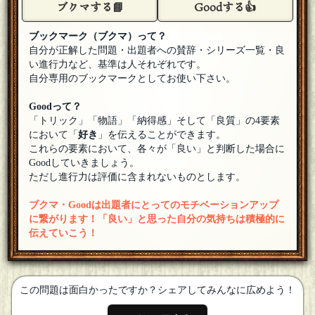
ブクマする📘
Goodする👍
OUTIS
参加させてもらうヨ
[18年08月21日 23:51]
ブックマーク（ブクマ）って？
ヒガシ丸子
自分が正解した問題・出題者への賛辞・シリーズ一覧・良
参加します！
[18年08月21日 23:41]
い進行力など、基準は人それぞれです。
自分専用のブックマークとしてお使い下さい。
マーリン
参加します
[18年08月21日 23:23]
Goodって？
「トリック」「物語」「納得感」そして「良質」の4要素
天童 魔子
において「
好き
」を伝えることができます。
参加します(ﾟдﾟ)ゞ
[18年08月21日 23:23]
これらの要素において、各々が「良い」と判断した場合に
Goodしていきましょう。
タコ助
[☆さうざんど！]
ただし進行力は評価に含まれないものとします。
召し上がれ
[18年08月21日 23:22]
秋風25
ブクマ・Goodは出題者にとってのモチベーションアップ
参加します
[18年08月21日 23:22]
に繋がります！「良い」と思った自分の気持ちは積極的に
伝えていこう！
タイク
[１問正解]
参加します！
[18年08月21日 23:22]
この問題は面白かったですか？シェアしてみんなに広めよう！