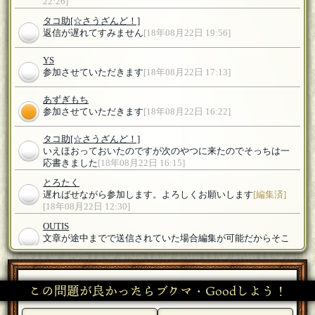
22:26]
タコ助
[☆さうざんど！]
返信が遅れてすみません
[18年08月22日 19:56]
YS
参加させていただきます
[18年08月22日 17:13]
あずぎもち
参加させていただきます
[18年08月22日 16:22]
タコ助
[☆さうざんど！]
いえほおっておいたのですが次のやつに来たのでそっちは一
応書きました
[18年08月22日 16:15]
とろたく
遅ればせながら参加します。よろしくお願いします
[編集済]
[18年08月22日 12:30]
OUTIS
文章が途中までで送信されていた場合編集が可能だからそこ
は編集されるまで答えないほうがいいヨ・・・
[18年08月22日
10:58]
タコ助
[☆さうざんど！]
この問題が良かったらブクマ・Goodしよう！
どーぞどーぞメシアガレー
[18年08月22日 06:36]