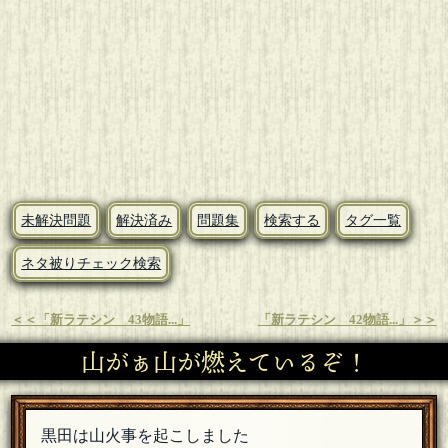
未解決問題
解決済み
問題集
検索する
タグ一覧
ネタ被りチェック検索
＜＜「新ラテシン 43物語...」
「新ラテシン 42物語...」＞＞
山がぁ山が燃えているぞ！
黒田は山火事を起こしました