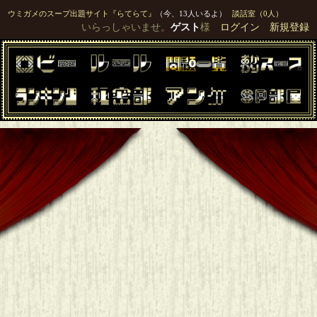
ウミガメのスープ出題サイト『らてらて』
（今、13人いるよ）
談話室（0人）
いらっしゃいませ。
ゲスト
様
ログイン
新規登録