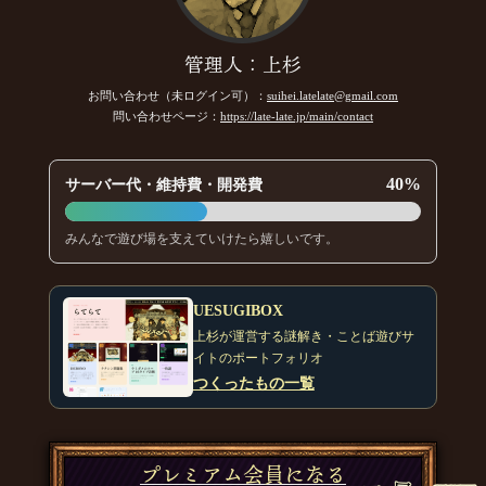
管理人：上杉
お問い合わせ（未ログイン可）：
suihei.latelate@gmail.com
問い合わせページ：
https://late-late.jp/main/contact
40%
サーバー代・維持費・開発費
みんなで遊び場を支えていけたら嬉しいです。
UESUGIBOX
上杉が運営する謎解き・ことば遊びサ
イトのポートフォリオ
つくったもの一覧
プレミアム会員になる