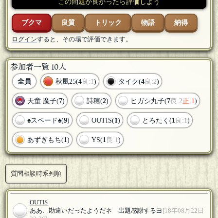
この問題が良かったら評価しよう
ブクマ
良質
トリック
物語
納得
ログイン
すると、その場で評価できます。
参加者一覧 10人
全員
秋風25(
4
良:1
)
タイク(
4
良:2
)
天童 魔子(
7
)
詩穂(
2
)
ヒガシ丸子(
7
良:2
正:1
)
♠️スペード♠️(
9
)
OUTIS(
1
)
とろたく(
1
良:1
)
あずぎもち(
1
)
YS(
1
良:1
)
質問相談時系列順
OUTIS
ああ、勘違いだったようだネ 出題感謝するヨ
[18年08月22日