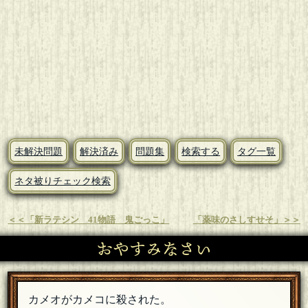
未解決問題
解決済み
問題集
検索する
タグ一覧
ネタ被りチェック検索
＜＜「新ラテシン 41物語 鬼ごっこ」
「薬味のさしすせそ」＞＞
おやすみなさい
カメオがカメコに殺された。