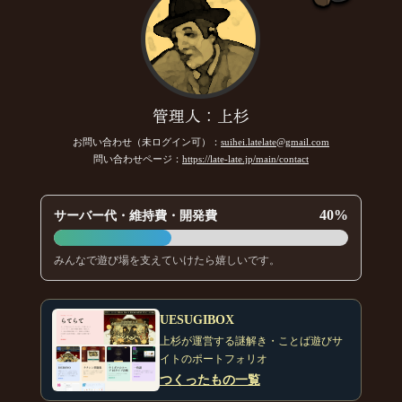
管理人：上杉
お問い合わせ（未ログイン可）：
suihei.latelate@gmail.com
問い合わせページ：
https://late-late.jp/main/contact
40%
サーバー代・維持費・開発費
みんなで遊び場を支えていけたら嬉しいです。
UESUGIBOX
上杉が運営する謎解き・ことば遊びサ
イトのポートフォリオ
つくったもの一覧