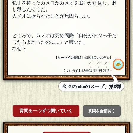
包丁を持ったカメコがカメオを追いかけ回し、刺
し殺したそうだ。
カメオに振られたことが原因らしい。
ところで、カメオは死ぬ間際「自分がドジっ子だ
ったらよかったのに…」と嘆いた。
なぜ？
[
カーマイン先生
]
[☆2018良いお年を]
【ウミガメ】18年08月21日 21:21
久々のaikoのスープ、第8弾
質問を一つずつ開いていく
質問を全部開く