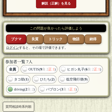
解説（正解）を見る
この問題が良かったら評価しよう
ブクマ
良質
トリック
物語
納得
ログイン
すると、その場で評価できます。
参加者一覧 7人
全員
OUTIS(
9
良:2
正:1
)
ヒガシ丸子(
6
良:2
正:1
)
タコ助(
1
)
ひたち(
2
)
低空飛行便(
9
)
driving(
2
良:2
)
パブロン(
3
良:1
正:1
)
質問相談時系列順