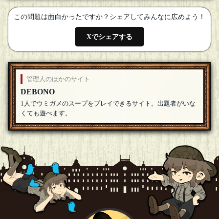
参加させてください！
[18年08月21日 21:28]
この問題は面白かったですか？シェアしてみんなに広めよう！
カーマイン先生
[☆2018良いお年を]
OUTISさん、早い…！！よろしくお願いいたします！
[18年08
Xでシェアする
月21日 21:23]
OUTIS
参加させてもらうヨ
[18年08月21日 21:22]
管理人のほかのサイト
DEBONO
1人でウミガメのスープをプレイできるサイト。出題者がいな
くても遊べます。