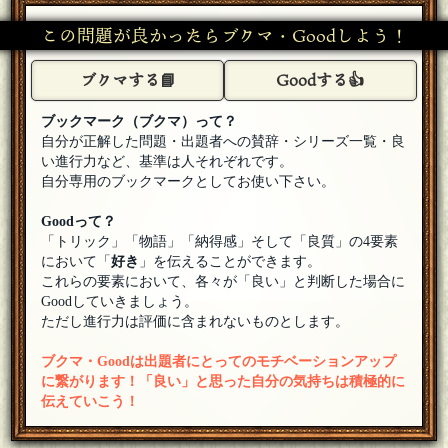
22:30]
この問題が良かったらブクマ・Goodしよう！
パブロン
参加します。宜しくお願いします。
[18年08月21日 22:30]
ブクマする📘
Goodする👍
カーマイン先生
[☆2018良いお年を]
drivingさん、よろしくお願いいたします！
[18年08月21日
22:14]
ブックマーク（ブクマ）って？
自分が正解した問題・出題者への賛辞・シリーズ一覧・良
driving
い進行力など、基準は人それぞれです。
参加します（・∂・)
[18年08月21日 22:05]
自分専用のブックマークとしてお使い下さい。
カーマイン先生
[☆2018良いお年を]
Goodって？
ヒガシ丸子さん、タコ助さん、低空飛行便さん、ひたちさ
ん、よろしくお願いいたします！
[18年08月21日 21:41]
「トリック」「物語」「納得感」そして「良質」の4要素
において「
好き
」を伝えることができます。
ひたち
これらの要素において、各々が「良い」と判断した場合に
参加させていただきます(>_<)
[18年08月21日 21:37]
Goodしていきましょう。
ただし進行力は評価に含まれないものとします。
低空飛行便
参加します。よろしくお願いします。
[18年08月21日 21:36]
ブクマ・Goodは出題者にとってのモチベーションアップ
タコ助
[☆さうざんど！]
に繋がります！「良い」と思った自分の気持ちは積極的に
参加します。よろしくお願いします
[18年08月21日 21:29]
伝えていこう！
ヒガシ丸子