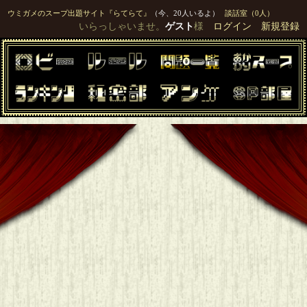
ウミガメのスープ出題サイト『らてらて』
（今、20人いるよ）
談話室（0人）
いらっしゃいませ。
ゲスト
様
ログイン
新規登録