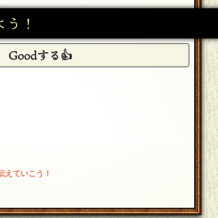
よう！
Goodする👍
伝えていこう！