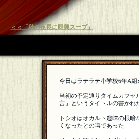
＜＜「秋の夜長に即興スープ」
今日はラテラテ小学校6年A組
当初の予定通りタイムカプセ
言」というタイトルの書かれ
トシオはオカルト趣味の根暗
くなったとの噂であった。