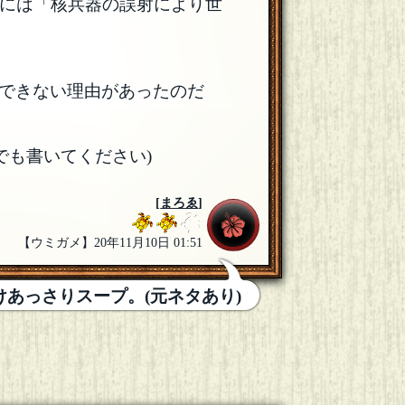
行には「核兵器の誤射により世
できない理由があったのだ
でも書いてください)
[
まろゑ
]
【ウミガメ】20年11月10日 01:51
あっさりスープ。(元ネタあり)