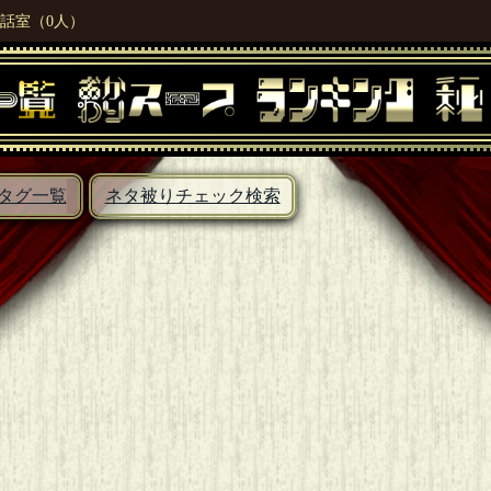
話室（0人）
タグ一覧
ネタ被りチェック検索