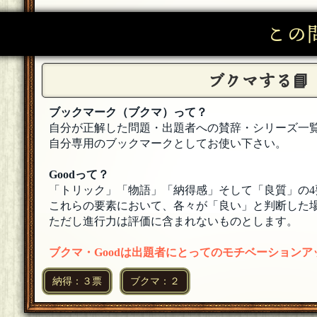
この
ブクマする📘
ブックマーク（ブクマ）って？
自分が正解した問題・出題者への賛辞・シリーズ一
自分専用のブックマークとしてお使い下さい。
Goodって？
「トリック」「物語」「納得感」そして「良質」の4
これらの要素において、各々が「良い」と判断した場
ただし進行力は評価に含まれないものとします。
ブクマ・Goodは出題者にとってのモチベーション
納得：３票
ブクマ：２