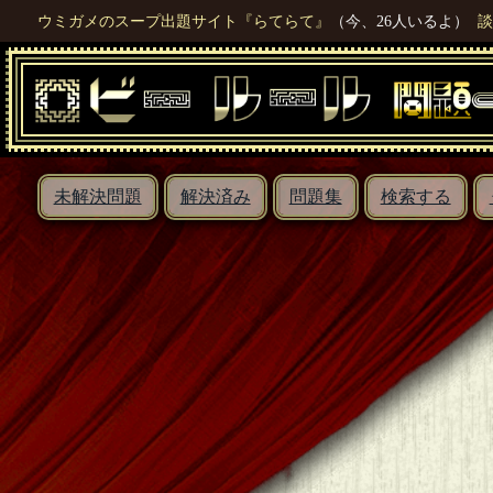
ウミガメのスープ出題サイト『らてらて』
（今、26人いるよ）
談
未解決問題
解決済み
問題集
検索する