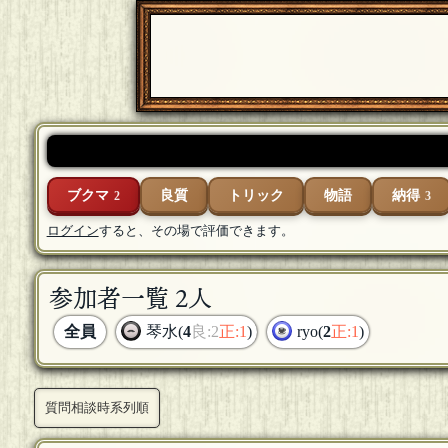
ブクマ
良質
トリック
物語
納得
2
3
ログイン
すると、その場で評価できます。
参加者一覧 2人
全員
琴水(
4
良:2
正:1
)
ryo(
2
正:1
)
質問相談時系列順