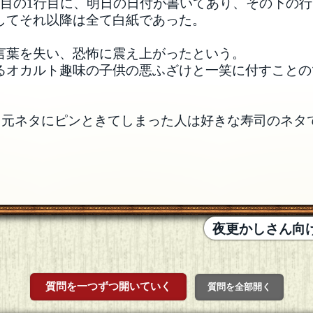
ジ目の1行目に、明日の日付が書いてあり、その下の
してそれ以降は全て白紙であった。
言葉を失い、恐怖に震え上がったという。
るオカルト趣味の子供の悪ふざけと一笑に付すことの
。
す。元ネタにピンときてしまった人は好きな寿司のネタ
夜更かしさん向け
質問を一つずつ開いていく
質問を全部開く