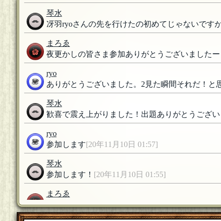
琴水
冴羽ryoさんの先を行けたの初めてじゃないです
まろゑ
夜更かしの皆さま参加ありがとうございましたー
ryo
ありがとうございました。2見た瞬間それだ！と
琴水
歓喜で震え上がりました！出題ありがとうござい
ryo
参加します
[20年11月10日 01:57]
琴水
参加します！
[20年11月10日 01:55]
まろゑ
皆さま予め歓迎します。
[20年11月10日 01:52]