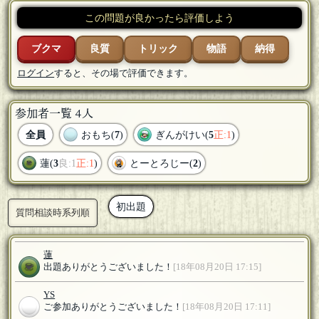
この問題が良かったら評価しよう
ブクマ
良質
トリック
物語
納得
ログイン
すると、その場で評価できます。
参加者一覧 4人
全員
おもち(
7
)
ぎんがけい(
5
正:1
)
蓮(
3
良:1
正:1
)
とーとろじー(
2
)
初出題
質問相談時系列順
蓮
出題ありがとうございました！
[18年08月20日 17:15]
YS
ご参加ありがとうございました！
[18年08月20日 17:11]