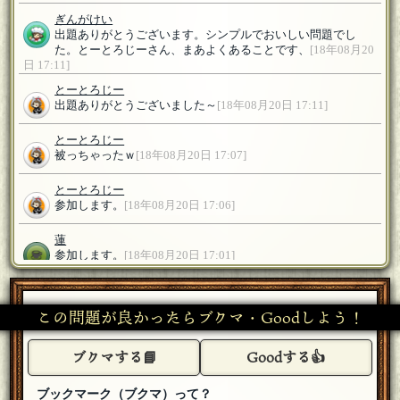
ぎんがけい
出題ありがとうございます。シンプルでおいしい問題でし
た。とーとろじーさん、まあよくあることです、
[18年08月20
日 17:11]
とーとろじー
出題ありがとうございました～
[18年08月20日 17:11]
とーとろじー
被っちゃったｗ
[18年08月20日 17:07]
とーとろじー
参加します。
[18年08月20日 17:06]
蓮
参加します。
[18年08月20日 17:01]
ぎんがけい
参加します
[18年08月20日 16:54]
この問題が良かったらブクマ・Goodしよう！
おもち
ブクマする📘
Goodする👍
参加します
[18年08月20日 16:51]
ブックマーク（ブクマ）って？