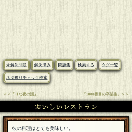
未解決問題
解決済み
問題集
検索する
タグ一覧
ネタ被りチェック検索
＜＜「Ｈな夜の話」
「1000番目の卒業生」＞＞
おいしいレストラン
彼の料理はとても美味しい。