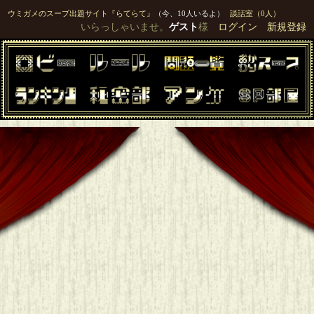
ウミガメのスープ出題サイト『らてらて』
（今、10人いるよ）
談話室（0人）
いらっしゃいませ。
ゲスト
様
ログイン
新規登録