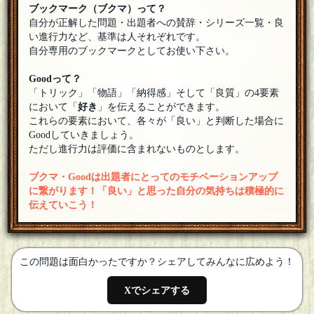
ブックマーク（ブクマ）って？
ZERO
[１０問出題]
自分が正解した問題・出題者への賛辞・シリーズ一覧・良
参加します。
[18年08月17日 20:22]
い進行力など、基準は人それぞれです。
自分専用のブックマークとしてお使い下さい。
ちくわさん（本物）
参加させてもらいます。
[18年08月17日 20:22]
Goodって？
天童 魔子
「トリック」「物語」「納得感」そして「良質」の4要素
OUTISさん ペリカン大王さん ようこそなのです(ﾟдﾟ)ゞ
[18
において「
好き
」を伝えることができます。
年08月17日 20:22]
これらの要素において、各々が「良い」と判断した場合に
ペリカン大王
Goodしていきましょう。
参加しまーす！よろしくお願いします。
[18年08月17日 20:21]
ただし進行力は評価に含まれないものとします。
OUTIS
ブクマ・Goodは出題者にとってのモチベーションアップ
参加させてもらうヨ
[18年08月17日 20:21]
に繋がります！「良い」と思った自分の気持ちは積極的に
伝えていこう！
この問題は面白かったですか？シェアしてみんなに広めよう！
Xでシェアする