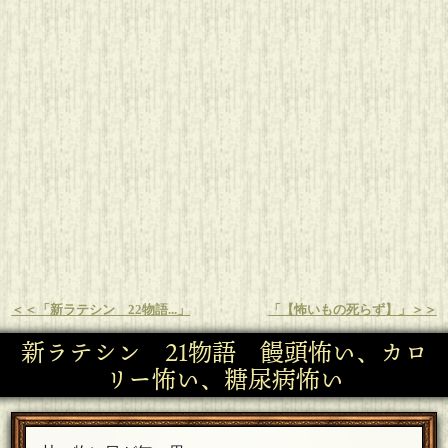
＜＜「新ラテシン 22物語...」
「【怖いもの死らず】」＞＞
新ラテシン 21物語 饅頭怖い、カロ
リー怖い、糖尿病怖い