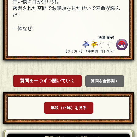
甘い物に目が無い男。
密閉された空間でお饅頭を見たせいで寿命が縮ん
だ。
一体なぜ?
[
天童 魔子
]
【ウミガメ】18年08月17日 20:20
質問を一つずつ開いていく
質問を全部開く
解説（正解）を見る