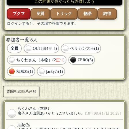
この問題が良かったら評価しよう
ブクマ
良質
トリック
物語
納得
ログイン
すると、その場で評価できます。
参加者一覧 6人
全員
OUTIS(
4
良:1
)
ペリカン大王(
1
)
ちくわさん（本物）(
2
正:1
)
ZERO(
3
)
秋風25(
1
)
jacky7s(
1
)
質問相談時系列順
ちくわさん（本物）
魔子さん出題ありがとうございました。
[18年08月17日 20:29]
jacky7s