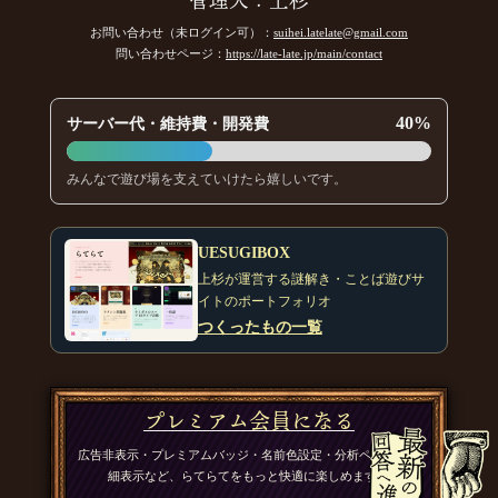
管理人：上杉
お問い合わせ（未ログイン可）：
suihei.latelate@gmail.com
問い合わせページ：
https://late-late.jp/main/contact
40%
サーバー代・維持費・開発費
みんなで遊び場を支えていけたら嬉しいです。
UESUGIBOX
上杉が運営する謎解き・ことば遊びサ
イトのポートフォリオ
つくったもの一覧
プレミアム会員になる
広告非表示・プレミアムバッジ・名前色設定・分析ページの詳
細表示など、らてらてをもっと快適に楽しめます。