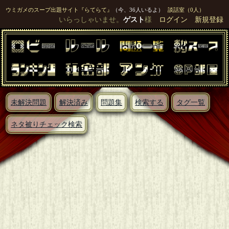
ウミガメのスープ出題サイト『らてらて』
（今、36人いるよ）
談話室（0人）
いらっしゃいませ。
ゲスト
様
ログイン
新規登録
未解決問題
解決済み
問題集
検索する
タグ一覧
ネタ被りチェック検索