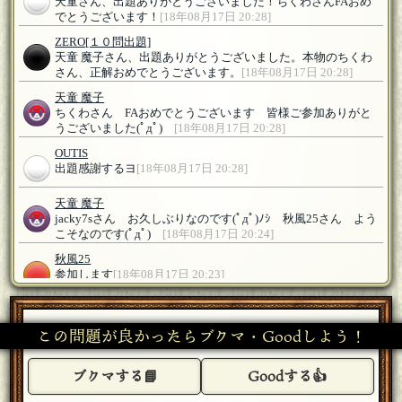
天童さん、出題ありがとうございました！ちくわさんFAおめ
でとうございます！
[18年08月17日 20:28]
ZERO
[１０問出題]
天童 魔子さん、出題ありがとうございました。本物のちくわ
さん、正解おめでとうございます。
[18年08月17日 20:28]
天童 魔子
ちくわさん FAおめでとうございます 皆様ご参加ありがと
うございました(ﾟдﾟ)ゞ
[18年08月17日 20:28]
OUTIS
出題感謝するヨ
[18年08月17日 20:28]
天童 魔子
jacky7sさん お久しぶりなのです(ﾟдﾟ)ﾉｼ 秋風25さん よう
こそなのです(ﾟдﾟ)ゞ
[18年08月17日 20:24]
秋風25
参加します
[18年08月17日 20:23]
jacky7s
参加します！
[18年08月17日 20:23]
この問題が良かったらブクマ・Goodしよう！
天童 魔子
ブクマする📘
Goodする👍
ちくわさん ZEROさん ようこそなのです(ﾟдﾟ)ゞ
[18年08月
17日 20:23]