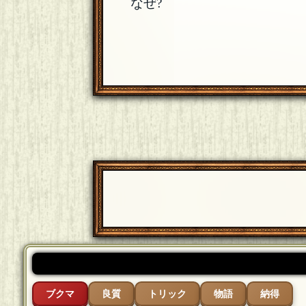
なぜ?
ブクマ
良質
トリック
物語
納得