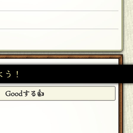
よう！
Goodする👍