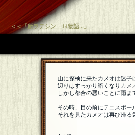
＜＜「新ラテシン 14物語...」
山に探検に来たカメオは迷子
辺りはすっかり暗くなりカメ
しかし都合の悪いことに雨ま
その時、目の前にテニスボー
それを見たカメオは再び帰る