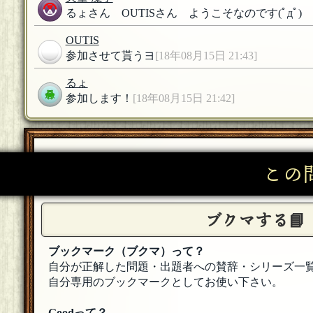
るょさん OUTISさん ようこそなのです(ﾟдﾟ)ゞ
OUTIS
参加させて貰うヨ
[18年08月15日 21:43]
るょ
参加します！
[18年08月15日 21:42]
この
ブクマする📘
ブックマーク（ブクマ）って？
自分が正解した問題・出題者への賛辞・シリーズ一
自分専用のブックマークとしてお使い下さい。
Goodって？