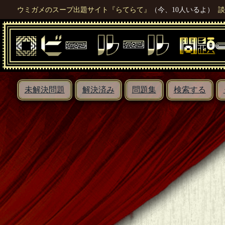
ウミガメのスープ出題サイト『らてらて』
（今、10人いるよ）
談
未解決問題
解決済み
問題集
検索する