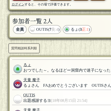
ログイン
すると、その場で評価できます。
参加者一覧 2人
全員
OUTIS(
7
良:4
)
るょ(
3
正:1
)
質問相談時系列順
るょ
おつでした～。なるほどー洞窟内で迷子になった
天童 魔子
るょさん FAおめでとうございます OUTISさん
OUTIS
出題感謝するヨ
[18年08月15日 21:54]
天童 魔子