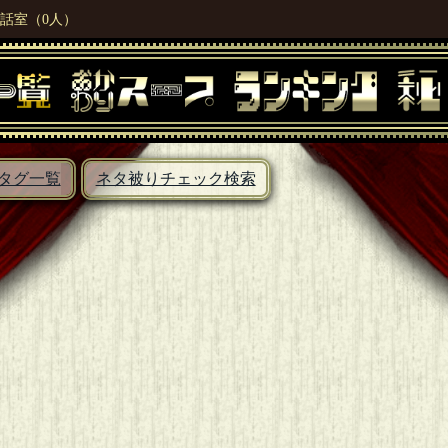
話室（0人）
タグ一覧
ネタ被りチェック検索