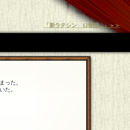
「新ラテシン 12物語...」＞＞
まった。
いた。