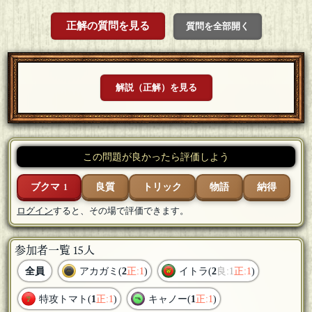
正解の質問を見る
質問を全部開く
解説（正解）を見る
この問題が良かったら評価しよう
ブクマ
良質
トリック
物語
納得
1
ログイン
すると、その場で評価できます。
参加者一覧 15人
全員
アカガミ(
2
正:1
)
イトラ(
2
良:1
正:1
)
特攻トマト(
1
正:1
)
キャノー(
1
正:1
)