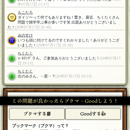
年07月17日 23:37]
もこたろ
ダイソーって何でもありますね！驚き。最近、ちくたくさん
問題で雑学学ぶ事が多いです笑 出題ありがとうございまし
た！
[20年07月17日 20:48]
みのすけ
いつも頭に付けてるのですぐわかりました！ありがとうござ
いました！
[20年07月17日 19:30]
ちくたく
ｺｰﾈﾘﾝｸﾞさん、ご参加ありがとうございました！
[20年07月17
日 19:13]
ちくたく
出のみさん、‥星‥？
[20年07月17日 19:13]
ｺｰﾈﾘﾝｸﾞ
出題ありがとうございました：）
[20年07月17日 18:50]
この問題が良かったらブクマ・Goodしよう！
ちくたく
キャノーさん、ご参加ありがとうございました！
[20年07月17
ブクマする📘
Goodする👍
日 16:08]
ちくたく
ブックマーク（ブクマ）って？
アカガミそん、ご参加ありがとうございました！ハッカを避