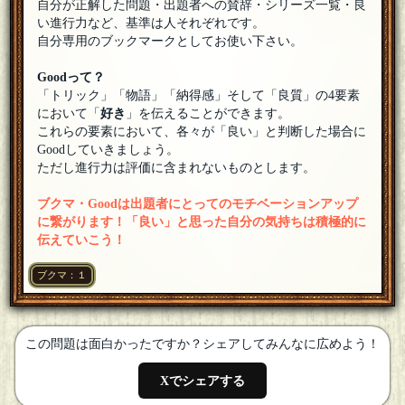
自分が正解した問題・出題者への賛辞・シリーズ一覧・良
けずに食べて下さい！
[20年07月17日 16:08]
い進行力など、基準は人それぞれです。
キャノー
[『★良質』]
自分専用のブックマークとしてお使い下さい。
出題ありがとうございました！
[20年07月17日 15:41]
Goodって？
アカガミ
[１問正解]
「トリック」「物語」「納得感」そして「良質」の4要素
なんだかドロップが食べたくなりました。ちくたくさん出題
において「
ありがとうございました。
好き
」を伝えることができます。
[20年07月17日 13:56]
これらの要素において、各々が「良い」と判断した場合に
ちくたく
Goodしていきましょう。
ご参加の皆様、ありがとうございました！
[20年07月17日
ただし進行力は評価に含まれないものとします。
13:09]
はいたん
ブクマ・Goodは出題者にとってのモチベーションアップ
参加します。
[20年07月16日 22:46]
に繋がります！「良い」と思った自分の気持ちは積極的に
伝えていこう！
トイツ玉子
参加します。よろしくお願いします！
[20年07月16日 22:32]
ブクマ：１
PIAZU
サンカシマリス！
[20年07月16日 22:05]
この問題は面白かったですか？シェアしてみんなに広めよう！
手弁当
参加します。
[20年07月16日 21:33]
Xでシェアする
フルーチェ