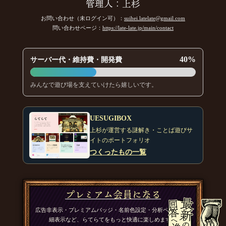
管理人：上杉
参加します。
[20年07月16日 14:05]
お問い合わせ（未ログイン可）：
suihei.latelate@gmail.com
ちくたく
問い合わせページ：
https://late-late.jp/main/contact
ご参加の皆様、お先にありがとうございます！
[編集済]
[20年
07月16日 14:05]
40%
サーバー代・維持費・開発費
みんなで遊び場を支えていけたら嬉しいです。
UESUGIBOX
上杉が運営する謎解き・ことば遊びサ
イトのポートフォリオ
つくったもの一覧
プレミアム会員になる
広告非表示・プレミアムバッジ・名前色設定・分析ページの詳
細表示など、らてらてをもっと快適に楽しめます。