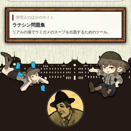
参加します
[20年07月16日 20:58]
マリ
管理人のほかのサイト
参加します。
[20年07月16日 20:42]
ラテシン問題集
もこたろ
リアルの場でウミガメのスープを出題するためのツール。
参加します
[20年07月16日 20:27]
みのすけ
ち～っす！
[20年07月16日 18:20]
ｺｰﾈﾘﾝｸﾞ
参加します！
[20年07月16日 17:11]
キャノー
[『★良質』]
参加します！
[20年07月16日 16:23]
特攻トマト
参加ひします
[20年07月16日 15:50]
イトラ
参加します！
[20年07月16日 14:35]
アカガミ
[１問正解]