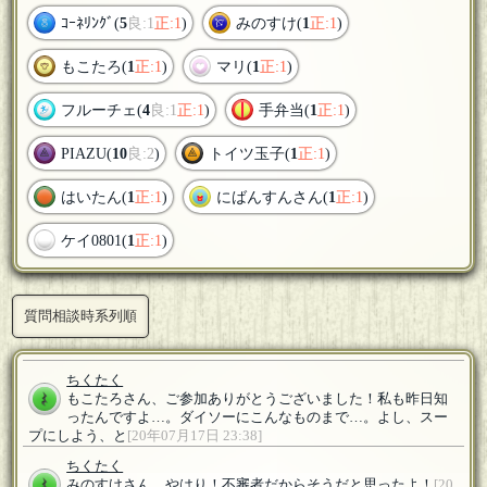
ｺｰﾈﾘﾝｸﾞ(
5
良:1
正:1
)
みのすけ(
1
正:1
)
もこたろ(
1
正:1
)
マリ(
1
正:1
)
フルーチェ(
4
良:1
正:1
)
手弁当(
1
正:1
)
PIAZU(
10
良:2
)
トイツ玉子(
1
正:1
)
はいたん(
1
正:1
)
にばんすんさん(
1
正:1
)
ケイ0801(
1
正:1
)
質問相談時系列順
ちくたく
もこたろさん、ご参加ありがとうございました！私も昨日知
ったんですよ…。ダイソーにこんなものまで…。よし、スー
プにしよう、と
[20年07月17日 23:38]
ちくたく
みのすけさん、やはり！不審者だからそうだと思ったよ！
[20