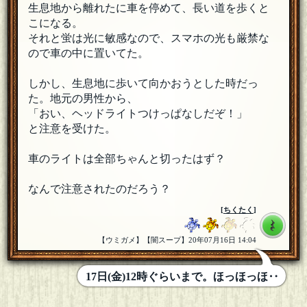
生息地から離れたに車を停めて、長い道を歩くと
こになる。
それと蛍は光に敏感なので、スマホの光も厳禁な
ので車の中に置いてた。
しかし、生息地に歩いて向かおうとした時だっ
た。地元の男性から、
「おい、ヘッドライトつけっぱなしだぞ！」
と注意を受けた。
車のライトは全部ちゃんと切ったはず？
なんで注意されたのだろう？
[
ちくたく
]
【ウミガメ】【闇スープ】20年07月16日 14:04
17日(金)12時ぐらいまで。ほっほっほ‥