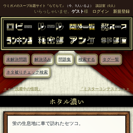
ウミガメのスープ出題サイト『らてらて』
（今、9人いるよ）
談話室（0人）
いらっしゃいませ。
ゲスト
様
ログイン
新規登録
未解決問題
解決済み
問題集
検索する
タグ一覧
ネタ被りチェック検索
＜＜「洗濯中の怪我」
「ミスターコンテスト」＞＞
ホタル濃い
蛍の生息地に車で訪れたセツコ。