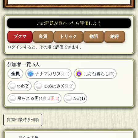
この問題が良かったら評価しよう
ブクマ
良質
トリック
物語
納得
ログイン
すると、その場で評価できます。
参加者一覧 6人
全員
ナナマガリ(
8
良:1
)
元灯台暮らし(
1
)
tosh(
2
)
ゆめのみ(
6
良:2
)
吊られる男(
4
良:2
正:1
)
Ner(
1
)
質問相談時系列順