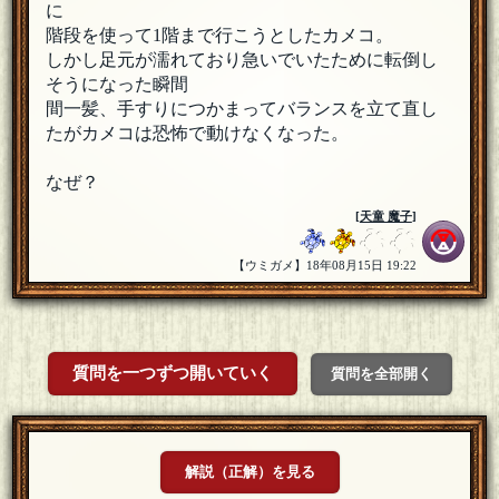
に
階段を使って1階まで行こうとしたカメコ。
しかし足元が濡れており急いでいたために転倒し
そうになった瞬間
間一髪、手すりにつかまってバランスを立て直し
たがカメコは恐怖で動けなくなった。
なぜ？
[
天童 魔子
]
【ウミガメ】18年08月15日 19:22
質問を一つずつ開いていく
質問を全部開く
解説（正解）を見る