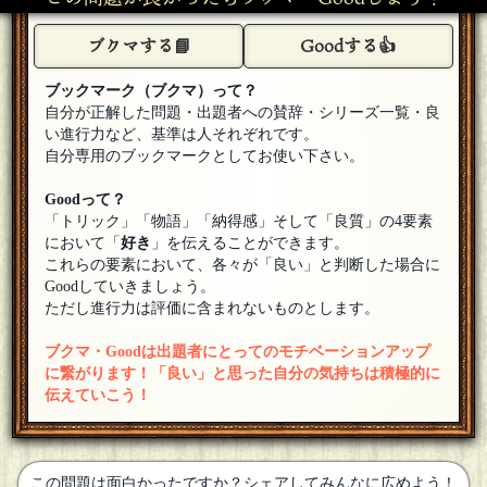
す
[18年08月15日 19:30]
ブクマする📘
Goodする👍
吊られる男
参加します！
[18年08月15日 19:30]
ブックマーク（ブクマ）って？
天童 魔子
自分が正解した問題・出題者への賛辞・シリーズ一覧・良
ゆめのみさん ようこそなのです(ﾟдﾟ)ゞ
[18年08月15日
い進行力など、基準は人それぞれです。
19:29]
自分専用のブックマークとしてお使い下さい。
ゆめのみ
参加します！
[18年08月15日 19:29]
Goodって？
「トリック」「物語」「納得感」そして「良質」の4要素
天童 魔子
において「
好き
」を伝えることができます。
元灯台元暮らしさん toshさん ようこそなのです(ﾟдﾟ)ゞ
[18
これらの要素において、各々が「良い」と判断した場合に
年08月15日 19:26]
Goodしていきましょう。
ナナマガリ
ただし進行力は評価に含まれないものとします。
これ以上質が上がると解説で毎回全私が泣きます（感動で
[18
年08月15日 19:26]
ブクマ・Goodは出題者にとってのモチベーションアップ
tosh
に繋がります！「良い」と思った自分の気持ちは積極的に
参加します。
[18年08月15日 19:26]
伝えていこう！
元灯台暮らし
参加します
[編集済]
[18年08月15日 19:26]
この問題は面白かったですか？シェアしてみんなに広めよう！