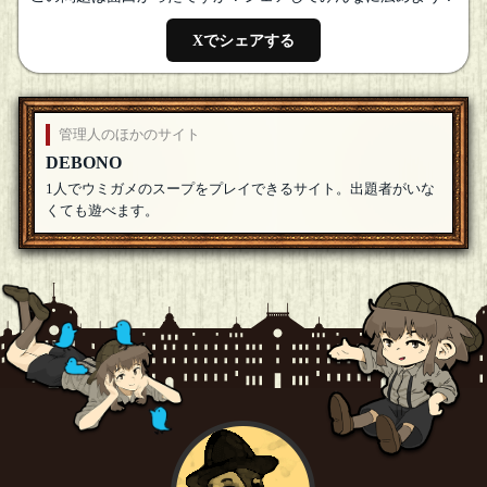
天童 魔子
しかし自分でも気づかないうちに型にはまっていたり視野が
Xでシェアする
狭くなっていたりするので質をあげたいのです
[18年08月15日
19:25]
天童 魔子
ナナマガリさん ようこそなのです(ﾟдﾟ)ゞ
[18年08月15日
19:25]
管理人のほかのサイト
ナナマガリ
DEBONO
参加させていただきます 出題ペースがすごい…！
[18年08月
1人でウミガメのスープをプレイできるサイト。出題者がいな
15日 19:24]
くても遊べます。