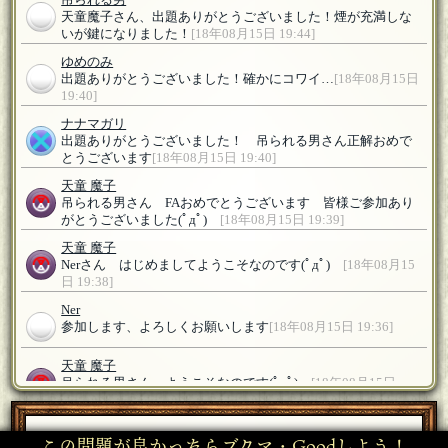
吊られる男
天童魔子さん、出題ありがとうございました！煙が充満しな
いが鍵になりました！
[18年08月15日 19:44]
ゆめのみ
出題ありがとうございました！確かにコワイ…
[18年08月15日
19:40]
ナナマガリ
出題ありがとうございました！ 吊られる男さん正解おめで
とうございます
[18年08月15日 19:40]
天童 魔子
吊られる男さん FAおめでとうございます 皆様ご参加あり
がとうございました(ﾟдﾟ)ゞ
[18年08月15日 19:39]
天童 魔子
Nerさん はじめましてようこそなのです(ﾟдﾟ)ゞ
[18年08月15
日 19:38]
Ner
参加します、よろしくお願いします
[18年08月15日 19:36]
天童 魔子
吊られる男さん ようこそなのです(ﾟдﾟ)ゞ
[18年08月15日
19:30]
天童 魔子
この問題が良かったらブクマ・Goodしよう！
あと半月ほどで完了させる予定なので実は遅いくらいなので