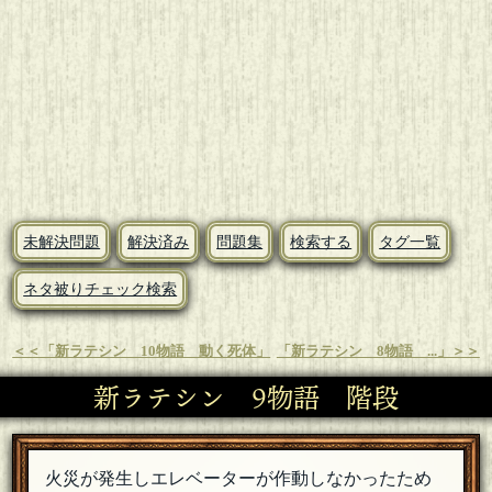
未解決問題
解決済み
問題集
検索する
タグ一覧
ネタ被りチェック検索
＜＜「新ラテシン 10物語 動く死体」
「新ラテシン 8物語 ...」＞＞
新ラテシン 9物語 階段
火災が発生しエレベーターが作動しなかったため