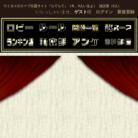
ウミガメのスープ出題サイト『らてらて』
（今、9人いるよ）
談話室（0人）
いらっしゃいませ。
ゲスト
様
ログイン
新規登録