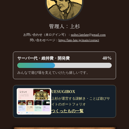
管理人：上杉
お問い合わせ（未ログイン可）：
suihei.latelate@gmail.com
問い合わせページ：
https://late-late.jp/main/contact
40%
サーバー代・維持費・開発費
みんなで遊び場を支えていけたら嬉しいです。
UESUGIBOX
上杉が運営する謎解き・ことば遊びサ
イトのポートフォリオ
つくったもの一覧