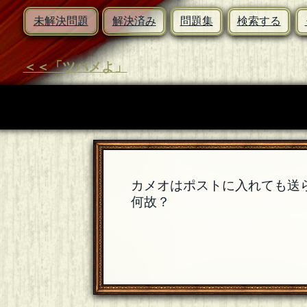
未解決問題
解決済み
問題集
検索する
＜＜「ツバメよ」
カメオはポストに入れても送
何故？