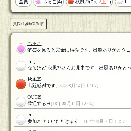
全員
ちるこ(
4
)
秋風25(
7
良:2
正:1
)
ｈ
質問相談時系列順
ちるこ
解答を見ると完全に納得です。出題ありがとうご
ｈｊ
なるほど!秋風25さんお見事です。出題ありがと
秋風25
出題感謝です
[18年08月14日 12:07]
OUTIS
歓迎するヨ
[18年08月14日 12:00]
ｈｊ
参加させていただきます。
[18年08月14日 11:57]