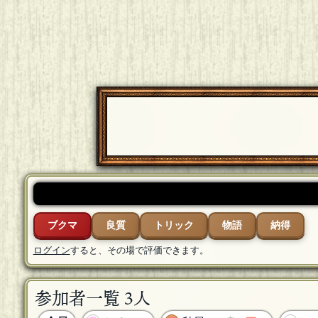
ブクマ
良質
トリック
物語
納得
ログイン
すると、その場で評価できます。
参加者一覧 3人