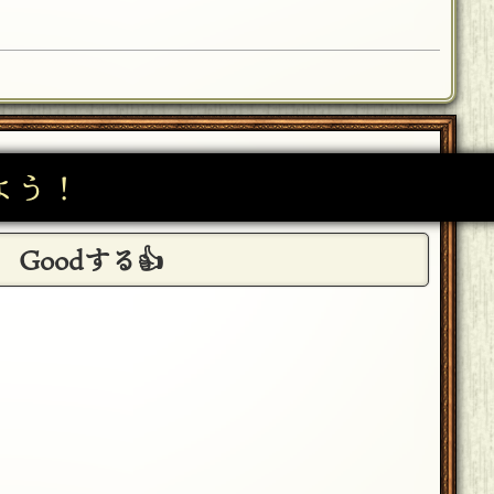
よう！
Goodする👍