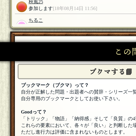
秋風25
参加します
[18年08月14日 11:56]
ちるこ
参加します。
[18年08月14日 11:56]
この
ブクマする📘
ブックマーク（ブクマ）って？
自分が正解した問題・出題者への賛辞・シリーズ一
自分専用のブックマークとしてお使い下さい。
Goodって？
「トリック」「物語」「納得感」そして「良質」の4
これらの要素において、各々が「良い」と判断した場
ただし進行力は評価に含まれないものとします。