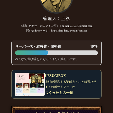
管理人：上杉
お問い合わせ（未ログイン可）：
suihei.latelate@gmail.com
問い合わせページ：
https://late-late.jp/main/contact
40%
サーバー代・維持費・開発費
みんなで遊び場を支えていけたら嬉しいです。
UESUGIBOX
上杉が運営する謎解き・ことば遊びサ
イトのポートフォリオ
つくったもの一覧