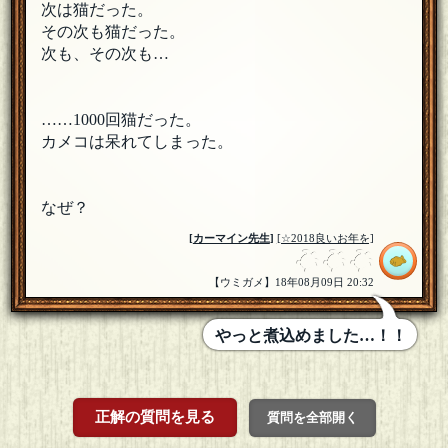
次は猫だった。
その次も猫だった。
次も、その次も…
……1000回猫だった。
カメコは呆れてしまった。
なぜ？
[
カーマイン先生
]
[☆2018良いお年を]
【ウミガメ】18年08月09日 20:32
やっと煮込めました…！！
正解の質問を見る
質問を全部開く