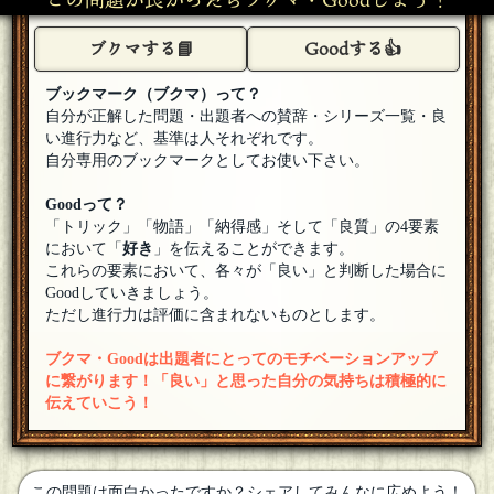
さんかします〜
[18年08月09日 20:39]
ブクマする📘
Goodする👍
OUTIS
参加させてもらうヨ
[18年08月09日 20:35]
ブックマーク（ブクマ）って？
自分が正解した問題・出題者への賛辞・シリーズ一覧・良
い進行力など、基準は人それぞれです。
自分専用のブックマークとしてお使い下さい。
Goodって？
「トリック」「物語」「納得感」そして「良質」の4要素
において「
好き
」を伝えることができます。
これらの要素において、各々が「良い」と判断した場合に
Goodしていきましょう。
ただし進行力は評価に含まれないものとします。
ブクマ・Goodは出題者にとってのモチベーションアップ
に繋がります！「良い」と思った自分の気持ちは積極的に
伝えていこう！
この問題は面白かったですか？シェアしてみんなに広めよう！