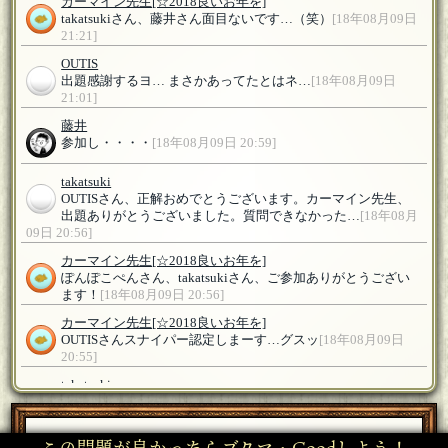
カーマイン先生
[☆2018良いお年を]
takatsukiさん、藤井さん面目ないです…（笑）
[18年08月09日
21:21]
OUTIS
出題感謝するヨ… まさかあってたとはネ…
[18年08月09日
21:01]
藤井
参加し・・・・
[18年08月09日 20:59]
takatsuki
OUTISさん、正解おめでとうございます。カーマイン先生、
出題ありがとうございました。質問できなかった…
[18年08月
09日 20:56]
カーマイン先生
[☆2018良いお年を]
ぽんぽこぺんさん、takatsukiさん、ご参加ありがとうござい
ます！
[18年08月09日 20:56]
カーマイン先生
[☆2018良いお年を]
OUTISさんスナイパー認定しまーす…グスッ
[18年08月09日
20:55]
takatsuki
参加します
[18年08月09日 20:54]
この問題が良かったらブクマ・Goodしよう！
ぽんぽこぺん