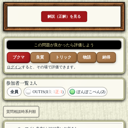
解説（正解）を見る
この問題が良かったら評価しよう
ブクマ
良質
トリック
物語
納得
ログイン
すると、その場で評価できます。
参加者一覧 2人
全員
OUTIS(
1
良:1
正:1
)
ぽんぽこぺん(
2
)
質問相談時系列順