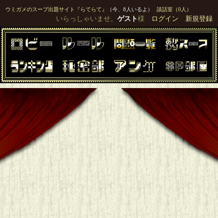
ウミガメのスープ出題サイト『らてらて』
（今、8人いるよ）
談話室（0人）
いらっしゃいませ。
ゲスト
様
ログイン
新規登録