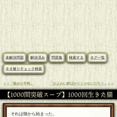
未解決問題
解決済み
問題集
検索する
タグ一覧
ネタ被りチェック検索
＜＜「惨めな手柄」
「かよわい絆ばかりじゃないだろう」＞＞
【1000問突破スープ】1000回生きた猫
それは猫から始まった。