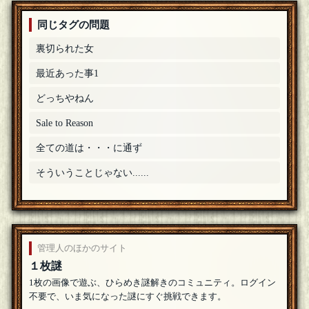
たいのです('ω')ノ 新規の参加者もこの質問数だとなかなか参加し
づらいですが、まとメモで要点がわかれば参加しやすくなるのです
同じタグの問題
～(^^)/
[20年04月12日 21:50]
2
＋
裏切られた女
甘木
[☆スタンプ絵師]
ううむ、難しいー。男の職業で他に候補あるかな(･_･;あと、
最近あった事1
重要キャラが男側の関係者だけど男と面識がないというのも
なかなか気になるポイント。→ふむふむ、修正ですねー(/・ω・)/
[編
どっちやねん
集済]
[20年04月10日 14:17]
1
＋
Sale to Reason
甘木
[☆スタンプ絵師]
解くべき要素メモφ(..)【男の職業】〇要素：食に関する仕事→
全ての道は・・・に通ず
男自身が料理を食べる、ひらがなで五文字 ×要素：料理評論
家、公務員、食材を提供する職業、犯罪者、料理人（シェフ）、自
営業、グルメレポーター、フードファイター、テレビ関係、漁師
そういうことじゃない......
[編
集済]
[20年04月09日 18:47]
2
＋
甘木
[☆スタンプ絵師]
解くべき要素メモφ(..)【男とシェフ以外の重要キャラの存在】
〇要素：人間 ×要素：レストランの店長、男の家族、仕事仲
間、問題文の時点で亡くなっている、シェフの犯罪の被害者、料理
管理人のほかのサイト
人、男の罪悪感の対象、医者、男の友人、複数、男かシェフと面識
がある、男側の関係者、漁師
[編集済]
[20年04月09日 18:43]
2
＋
１枚謎
1枚の画像で遊ぶ、ひらめき謎解きのコミュニティ。ログイン
ジャンプ
[ｽｰﾌﾟﾊﾟｰﾄﾅｰ]
不要で、いま気になった謎にすぐ挑戦できます。
おぴっちみさん、よろしくお願いします！
[20年04月09日