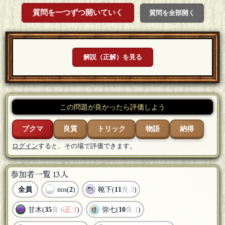
質問を一つずつ開いていく
質問を全部開く
解説（正解）を見る
この問題が良かったら評価しよう
ブクマ
良質
トリック
物語
納得
ログイン
すると、その場で評価できます。
参加者一覧 13人
全員
nos(
2
)
靴下(
11
良:3
)
甘木(
35
良:6
正:1
)
弥七(
10
良:1
)