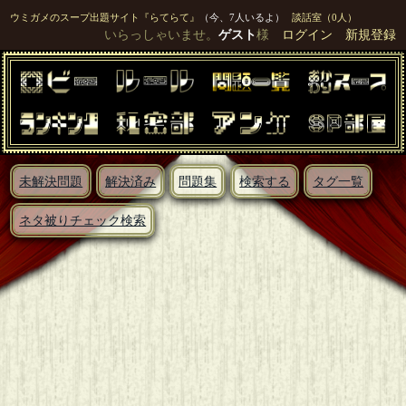
ウミガメのスープ出題サイト『らてらて』
（今、7人いるよ）
談話室（0人）
いらっしゃいませ。
ゲスト
様
ログイン
新規登録
未解決問題
解決済み
問題集
検索する
タグ一覧
ネタ被りチェック検索