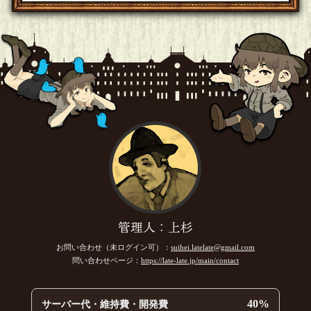
06:17]
おぴっちみ
参加させていただきます！
[20年04月09日 00:39]
ジャンプ
[ｽｰﾌﾟﾊﾟｰﾄﾅｰ]
良質問を下記にまとめましたので、良かったら参考にしてく
ださい
[20年04月08日 16:36]
1
＋
甘木
[☆スタンプ絵師]
解くべき要素メモφ(..)＆判明内容追加……男とシェフ以外の重
要キャラの存在、男の職業、シェフの犯罪内容【食品偽
造】、以前は本物のウミガメのスープで今回は別のスープを出した
理由【犯罪内容】
[編集済]
[20年04月07日 20:50]
2
＋
ジャンプ
[ｽｰﾌﾟﾊﾟｰﾄﾅｰ]
きんれいさん、よろしくお願いします！
[20年04月06日 23:55]
きんれい
管理人：上杉
参加します。
[20年04月06日 23:31]
1
＋
お問い合わせ（未ログイン可）：
suihei.latelate@gmail.com
ジャンプ
[ｽｰﾌﾟﾊﾟｰﾄﾅｰ]
問い合わせページ：
https://late-late.jp/main/contact
蓮さん、よろしくお願いします！
[20年04月06日 23:27]
蓮
参加します！
[20年04月06日 19:49]
40%
1
＋
サーバー代・維持費・開発費