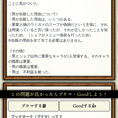
甘木
[☆スタンプ絵師]
ことに気がついた。
男が弁護士、重要キャラが検事？でも120で面識はないって言
い切っているし、47で男側の関係者ではないって言っている
《男が自殺した理由について》
か……。
[20年04月16日 18:11]
・男が自殺した理由は、いくつかある。
甘木
[☆スタンプ絵師]
・重要人物のウミガメのスープが偽物だという主張に、それ
あ、でも96がNOだから男の職業は『「目に見えて形のある作
は間違っていると言い張ったが、それが正しかったことを知
品を作り上げる仕事」ではない』って回答なんですよね。で
ったため。（シェフがメニュー偽装を行ったため）
も目に見えて形のあるレシピを考案している……レシピ考案は本職
※自殺の理由を全て当てる必要はありません。
のメインではない？
[編集済]
[20年04月16日 18:07]
甘木
[☆スタンプ絵師]
《その他》
料理漫画家の人の中には全く料理はできないけどレシピだけ
・男とシェフ以外に重要なキャラが1人登場する。そのキャラ
考えて漫画内で出すってスタンスの人も何人か知っています
の職業は重要。
があまり関係なさそうですなー。
[20年04月16日 17:39]
・男の職業は重要。
くろだ
・男は、不利益を被った。
偽装したシェフじゃなく、レシピ（正しいレシピ）作った男
が自殺（批判を受けた？未確定）するのが謎です。レシピ作
るのってシェフ、料理研究家、クックパッドの中の人以外にいま
す・・？
[20年04月16日 16:35]
1
＋
この問題が良かったらブクマ・Goodしよう！
甘木
[☆スタンプ絵師]
レシピ考案者だけどシェフじゃないんですよね。YESNOでも
ないので、シェフでも成立するわけではなくその職業ならで
ブクマする📘
Goodする👍
はの特徴が必要なのでしょうか。
[20年04月16日 11:26]
ブックマーク（ブクマ）って？
くろだ