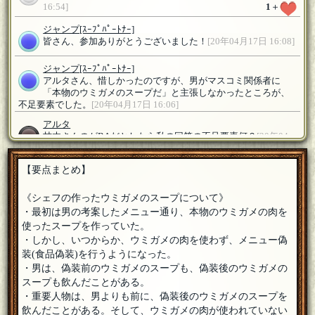
16:54]
1
＋
ジャンプ
[ｽｰﾌﾟﾊﾟｰﾄﾅｰ]
皆さん、参加ありがとうございました！
[20年04月17日 16:08]
ジャンプ
[ｽｰﾌﾟﾊﾟｰﾄﾅｰ]
アルタさん、惜しかったのですが、男がマスコミ関係者に
「本物のウミガメのスープだ」と主張しなかったところが、
不足要素でした。
[20年04月17日 16:06]
アルタ
甘木さんのがBAだとしたら私の回答の不足要素何？
[20年04
月17日 15:29]
1
＋
【要点まとめ】
甘木
[☆スタンプ絵師]
おう、オーナーor責任者！
[20年04月17日 12:47]
《シェフの作ったウミガメのスープについて》
甘木
[☆スタンプ絵師]
・最初は男の考案したメニュー通り、本物のウミガメの肉を
ただ「男自身が料理を食べること」が仕事に含まれ、なおか
使ったスープを作っていた。
つ「取材ではない」という状況なんですよねー。ううむ。
[20
・しかし、いつからか、ウミガメの肉を使わず、メニュー偽
年04月17日 00:28]
装(食品偽装)を行うようになった。
くろだ
・男は、偽装前のウミガメのスープも、偽装後のウミガメの
1739甘木さんの料理マンガは結構ポイんですけどね。考案の
スープも飲んだことがある。
みであることが鍵のようですし。メイン職では少なくともな
・重要人物は、男よりも前に、偽装後のウミガメのスープを
さそうな感じです。
[20年04月16日 19:40]
飲んだことがある。そして、ウミガメの肉が使われていない