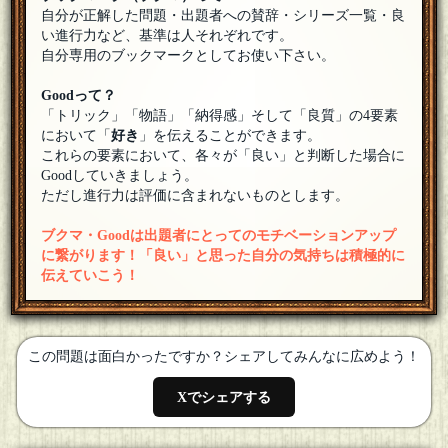
男の職業がなんともピンときてませんね。自殺に至る状況は
自分が正解した問題・出題者への賛辞・シリーズ一覧・良
わかってきましたが。
[20年04月16日 08:57]
1
＋
い進行力など、基準は人それぞれです。
自分専用のブックマークとしてお使い下さい。
ジャンプ
[ｽｰﾌﾟﾊﾟｰﾄﾅｰ]
ビルドさん、よろしくお願いします！
[20年04月15日 00:06]
Goodって？
「トリック」「物語」「納得感」そして「良質」の4要素
ビルド
参加します
[20年04月14日 23:09]
1
＋
において「
好き
」を伝えることができます。
これらの要素において、各々が「良い」と判断した場合に
ジャンプ
[ｽｰﾌﾟﾊﾟｰﾄﾅｰ]
Goodしていきましょう。
まとメモに情報を追加し、読みやすいようにまとめ直しまし
ただし進行力は評価に含まれないものとします。
た。まとメモは、下記にあります。
[20年04月14日 23:04]
ブクマ・Goodは出題者にとってのモチベーションアップ
ジャンプ
[ｽｰﾌﾟﾊﾟｰﾄﾅｰ]
くろださん、よろしくお願いします！
[20年04月14日 17:47]
に繋がります！「良い」と思った自分の気持ちは積極的に
伝えていこう！
くろだ
あまりにも解答が気になるので参加します。まったくわかり
ませんが。
[20年04月14日 17:25]
1
＋
この問題は面白かったですか？シェアしてみんなに広めよう！
ジャンプ
[ｽｰﾌﾟﾊﾟｰﾄﾅｰ]
まとメモに、要点をまとめました。
[20年04月13日 06:50]
Xでシェアする
甘木
[☆スタンプ絵師]
ふーむ、ジャンプさん質問数１００越えで核心までまだ遠い
感じなので、まとメモで要点をまとめていただけるとありが