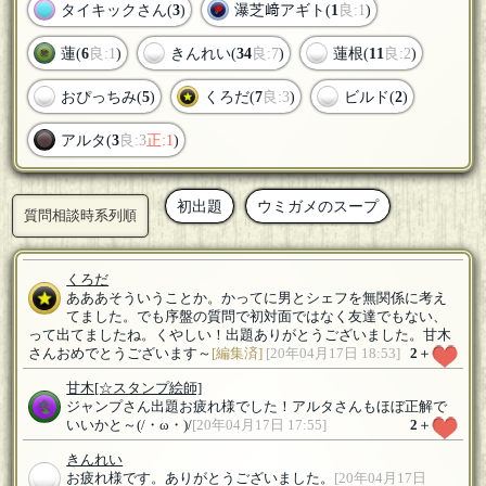
タイキックさん(
3
)
瀑芝﨑アギト(
1
良:1
)
蓮(
6
良:1
)
きんれい(
34
良:7
)
蓮根(
11
良:2
)
おぴっちみ(
5
)
くろだ(
7
良:3
)
ビルド(
2
)
アルタ(
3
良:3
正:1
)
初出題
ウミガメのスープ
質問相談時系列順
くろだ
あああそういうことか。かってに男とシェフを無関係に考え
てました。でも序盤の質問で初対面ではなく友達でもない、
って出てましたね。くやしい！出題ありがとうございました。甘木
さんおめでとうございます～
[編集済]
[20年04月17日 18:53]
2
＋
甘木
[☆スタンプ絵師]
ジャンプさん出題お疲れ様でした！アルタさんもほぼ正解で
いいかと～(/・ω・)/
[20年04月17日 17:55]
2
＋
きんれい
お疲れ様です。ありがとうございました。
[20年04月17日