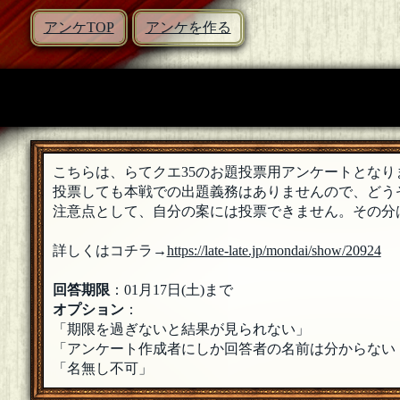
アンケTOP
アンケを作る
こちらは、らてクエ35のお題投票用アンケートとなり
投票しても本戦での出題義務はありませんので、どう
注意点として、自分の案には投票できません。その分
詳しくはコチラ→
https://late-late.jp/mondai/show/20924
回答期限
：01月17日(土)まで
オプション
：
「期限を過ぎないと結果が見られない」
「アンケート作成者にしか回答者の名前は分からない
「名無し不可」