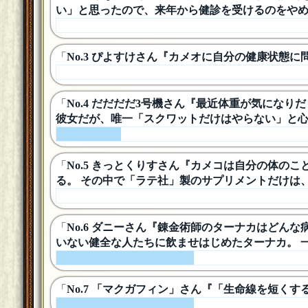
い」と思ったので、来年から健診を受けるのをやめ
「
No.3 ぴよすけさん『カメオに自分の健康状態
「
No.4 だだだだ3号機さん『最近体重が気にな
彼女だが、唯一「スクワットだけはやらない」と心
「
No.5 きっとくりすさん『カメコは自分の体
る。 その中で「ラテ社」製のサプリメントだけは
「
No.6 ダニーさん『錬金術師のターナカはどん
いない健全な人たちに飲ませはじめたターナカ。 
「
No.7 「マクガフィン」さん『「生命線を短く