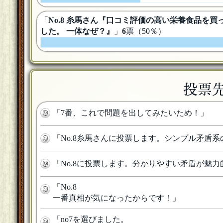
「
No.8 糸馬さん『口コミ評価の高い栄養食品
した。 一体なぜ？』
」
6
票（50％）
投票
「
7番、これで問題を出してみたいため！
」
「
No.8糸馬さんに投票します。シンプル矛盾
「
No.8に投票します。分かりやすい矛盾が魅
「
No.8
一番真相が気になったからです！
」
「
no7を選びました。