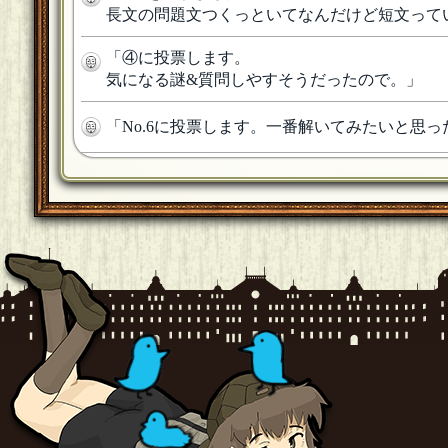
長文の問題文つくっといてなんだけど短文って
「
④に投票します。
気になる謎&質問しやすそうだったので。
」
「
No.6に投票します。一番解いてみたいと思
「
８ 色々理由付けできそうなので
」
「
矛盾の内容がシンプルで扱いやすく、「口コ
「
No.7 一番面白そうと思ったから！
」
「
No.7 明確でキャッチーな謎と、想像を膨ら
「
No.6 めっちゃ無駄だ！と、でもとっかか