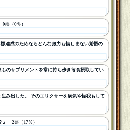
」
0
票（0％）
 目標達成のためならどんな努力も惜しまない覚悟の
種類ものサプリメントを常に持ち歩き毎食摂取してい
を生み出した。 そのエリクサーを病気や怪我もして
？』
」
2
票（17％）