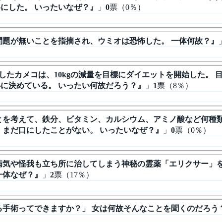
にした。 いったいなぜ？』
」
0
票（0％）
に問題が無いことを指摘され、ウミオは恐怖した。 一体何故？』
りだしたカメコは、10kgの減量を目標にダイエットを開始した。
に決めている。 いったい何故だろう？』
」
1
票（8％）
のことを考えて、鉄分、ビタミン、カルシウム、アミノ酸など何
、まだ口にしたことがない。 いったいなぜ？』
」
0
票（0％）
な病気や怪我も立ち所に治してしまう神秘の霊薬「エリクサー」
一体なぜ？』
」
2
票（17％）
する手術ってできますか？」 女は何故そんなことを聞くのだろう