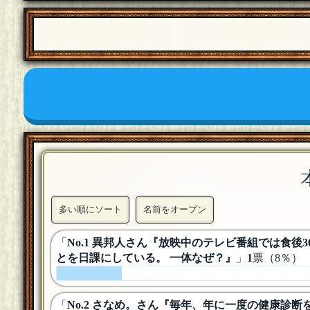
多い順にソート
名前をオープン
「
No.1 異邦人さん『放映中のテレビ番組では食
とを日課にしている。 一体なぜ？』
」
1
票（8％）
「
No.2 さなめ。さん『毎年、年に一度の健康診