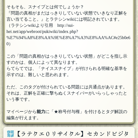
そもそも、スナイプとは何でしょうか？
『問題の真相がまだはっきりしていない状態でいきなり正解を
言い当てること。』とラテシンwikiには明記されています。
（ラテシンwikiより引用 http://sui-
hei.net/app/webroot/pukiwiki/index.php?
%E7%94%A8%E8%AA%9E%E8%A7%A3%E8%AA%AC#e25b0e6
0）
この「問題の真相がはっきりしていない状態」がどこを指し示
すのかは、個人によって異なります。
らてらてでは、「ナイススナイプ」が付けられる明確な基準を
示すのは、難しいと思われます。
ただ、このタグが付けられている問題には共通点があります。
それは、正解を正確に撃ちぬくスナイパーがいらっしゃったと
いう事です。
マイページから
能力
に「★称号付与権」を付けるとタグ解説の
編集が行えます。
【ラテクエ０リサイクル】セカンドビジタ