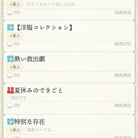
新人
「ひとくちスープ召し上がれ」
10月01日
(問)
【洋服コレクション】
新人
09月27日
(問)
熱い救出劇
新人
09月25日
(問)
夏休みのできごと
「実話です。」
09月30日
(問)
特別な存在
新人
「深夜スープ２」