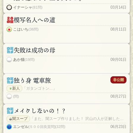
イナーシャ
03月14日
(81問)
模写名人への道
こはいち
08月11日
(36問)
失敗は成功の母
あか猫
09月01日
(19問)
独り身 電車旅
非公開
新人
「ガタンゴトン...」
08月27日
(問)
メイクしないの！？
闇スープ
「また、闇スープ作りました！ 沢山の人が正解したので〆切ました。」
エンゼル
06月23日
[５００回良質問](32問)