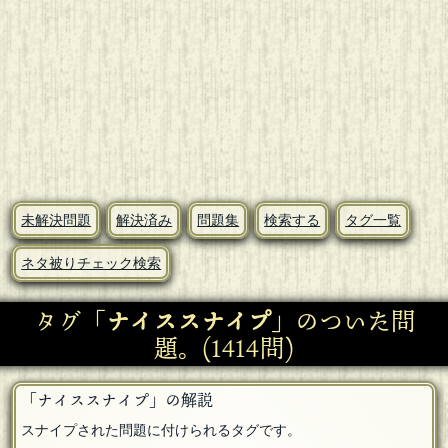
未解決問題
解決済み
問題集
検索する
タグ一覧
ネタ被りチェック検索
タグ「
ナイススナイプ
」のついた問
題。(1414問)
「ナイススナイプ」の解説
スナイプされた問題に付けられるタグです。