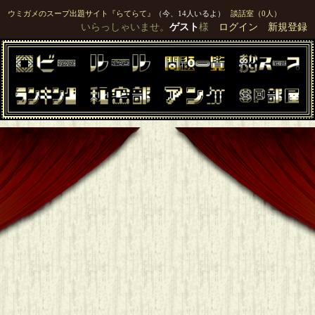
ウミガメのスープ出題サイト『らてらて』
（今、14人いるよ）
談話室（0人）
いらっしゃいませ。
ゲスト
様
ログイン
新規登録