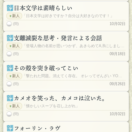
日本文学は素晴らしい
新人
「日本文学は好きですか？自分は大好きなのです！」
10月02日
(問)
支離滅裂な思考・発言による会話
新人
「登場人物の名前が思いつかず、あきらめてA,Bにしました。」
09月18日
(問)
その殻を突き破ってこい
新人
「撃たれた問題。消えてく存在。 オレってぞんざい YO！」
09月26日
(問)
カメオを笑った、カメコは泣いた。
新人
「懐かしいスープを召し上がれ」
10月02日
(問)
フォーリン・ラヴ