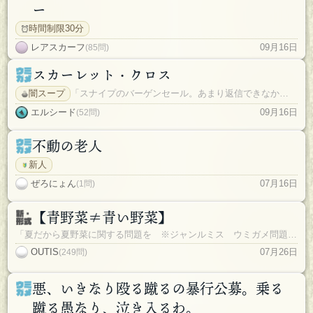
ー
時間制限30分
レアスカーフ
09月16日
(85問)
スカーレット・クロス
闇スープ
「スナイプのバーゲンセール。あまり返信できなかったので期限今日まで伸ばします」
エルシード
09月16日
(52問)
不動の老人
新人
ぜろにょん
07月16日
(1問)
【青野菜≠青い野菜】
「夏だから夏野菜に関する問題を ※ジャンルミス ウミガメ問題だヨ」
OUTIS
07月26日
(249問)
悪、いきなり殴る蹴るの暴行公募。乗る
蹴る愚なり、泣き入るわ。