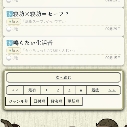
09月29日
(問)
寝坊×寝坊＝セーフ？
新人
「深夜スープいかがですか」
09月29日
(問)
鳴らない生活音
新人
「もうちょっとだけ続くんじゃ」
09月15日
(問)
次へ進む
＜＜
最初
1
2
3
4
最後
＞＞
ジャンル別
日付順
解決順
更新順