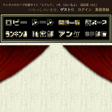
ウミガメのスープ出題サイト『らてらて』
（今、2人いるよ）
談話室（0人）
いらっしゃいませ。
ゲスト
様
ログイン
新規登録