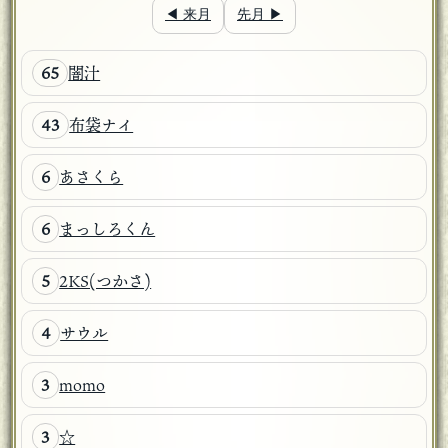
◀ 来月
先月 ▶
闇汁
65
布袋ナイ
43
あさくら
6
まっしろくん
6
2KS(つかさ)
5
サウル
4
momo
3
☆
3