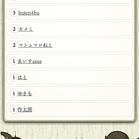
huten4bu
3
カメミ
2
マシュマロねこ
2
あいすasus
1
はと
1
ゆきも
1
作太郎
1